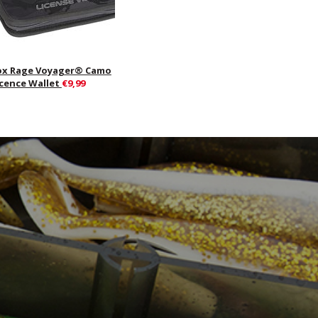
ox Rage Voyager® Camo
icence Wallet
€9,99