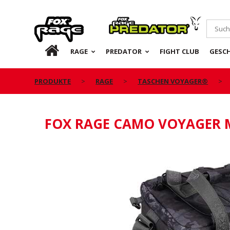
Rage
Predator
DE
RAGE
PREDATOR
FIGHT CLUB
GESC
PRODUKTE
RAGE
TASCHEN VOYAGER®
FOX RAGE CAMO VOYAGER 