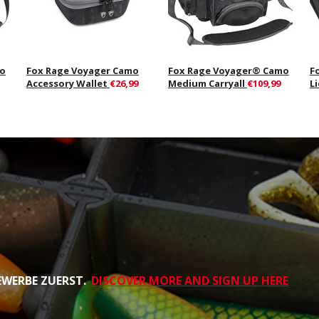
mo
Fox Rage Voyager Camo
Fox Rage Voyager® Camo
F
Accessory Wallet
€26,99
Medium Carryall
€109,99
L
EWERBE ZUERST.
DISCOVER MORE AND SIGN UP HERE