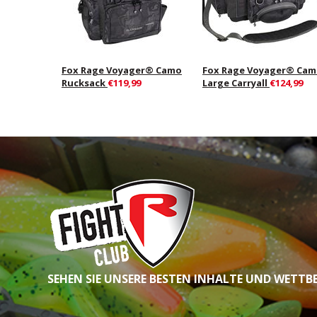
Fox Rage Voyager® Camo
Fox Rage Voyager® Ca
Rucksack
€119,99
Large Carryall
€124,99
SEHEN SIE UNSERE BESTEN INHALTE UND WETTB