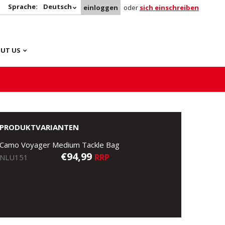
Sprache:
Deutsch
einloggen
oder
sich einschreiben
UT US
PRODUKTVARIANTEN
Camo Voyager Medium Tackle Bag
€94,99
RRP
NLU151