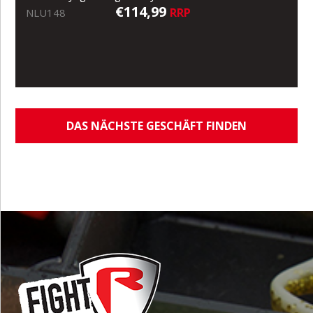
€114,99
RRP
NLU148
DAS NÄCHSTE GESCHÄFT FINDEN