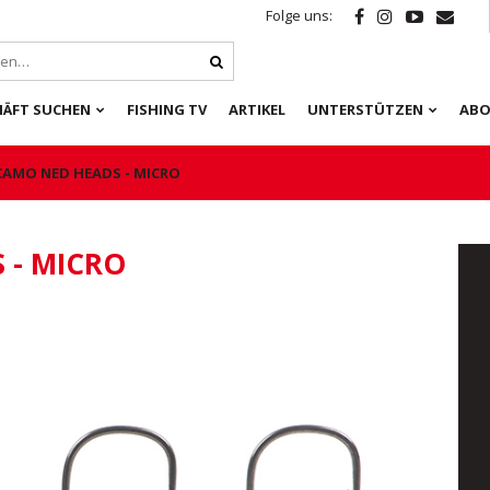
Folge uns:
HÄFT SUCHEN
FISHING TV
ARTIKEL
UNTERSTÜTZEN
ABO
CAMO NED HEADS - MICRO
 - MICRO