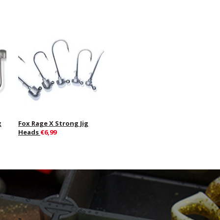
g
Fox Rage X Strong Jig
Heads
€6,99