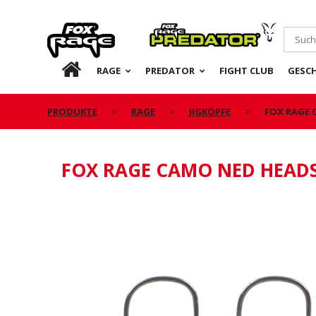
Rage
Predator
DE
RAGE
PREDATOR
FIGHT CLUB
GESC
PRODUKTE
RAGE
JIGKÖPFE
FOX RAGE 
FOX RAGE CAMO NED HEADS