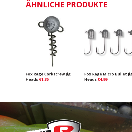
ÄHNLICHE PRODUKTE
Fox Rage Corkscrew Jig
Fox Rage Micro Bullet Ji
Heads
€1,35
Heads
€4,99