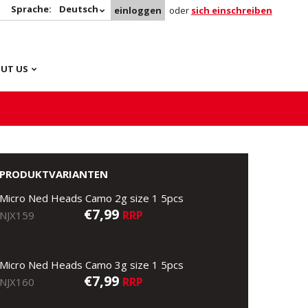
Sprache:
Deutsch
einloggen
oder
sich einschreiben
UT US
PRODUKTVARIANTEN
Micro Ned Heads Camo 2g size 1 5pcs
€7,99
RRP
NJX159
Micro Ned Heads Camo 3g size 1 5pcs
€7,99
RRP
NJX160