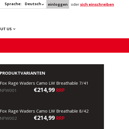
Sprache:
Deutsch
einloggen
oder
sich einschreiben
UT US
PRODUKTVARIANTEN
Fox Rage Waders Camo LW Breathable 7/41
€214,99
RRP
NFW001
Fox Rage Waders Camo LW Breathable 8/42
€214,99
RRP
NFW002