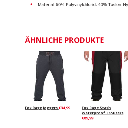
Material: 60% Polyvinylchlorid, 40% Taslon-Ny
ÄHNLICHE PRODUKTE
Fox Rage Joggers
€34,99
Fox Rage Stash
Waterproof Trousers
€89,99