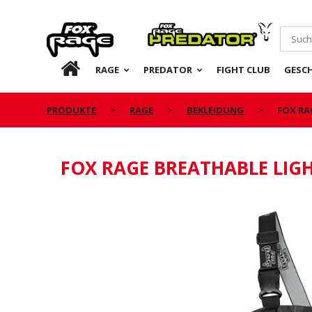
Rage
Predator
DE
RAGE
PREDATOR
FIGHT CLUB
GESC
PRODUKTE
RAGE
BEKLEIDUNG
FOX RA
FOX RAGE BREATHABLE LIG