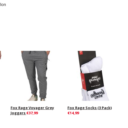
lon
Fox Rage Voyager Grey
Fox Rage Socks (3 Pack)
Joggers
€37,99
€14,99