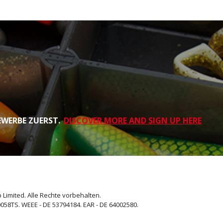
EWERBE ZUERST.
DISCOVER MORE AND SIGN UP HERE
 Limited. Alle Rechte vorbehalten.
058TS. WEEE - DE 53794184. EAR - DE 64002580.