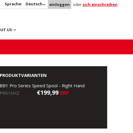
Sprache:
Deutsch
einloggen
oder
sich einschreiben
UT US
PRODUKTVARIANTEN
BB1 Pro Series Speed Spool - Right Hand
€199,99
RRP
PRS1SHZ