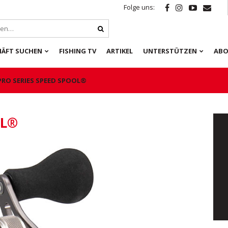
Folge uns:
HÄFT SUCHEN
FISHING TV
ARTIKEL
UNTERSTÜTZEN
ABO
PRO SERIES SPEED SPOOL®
OL®