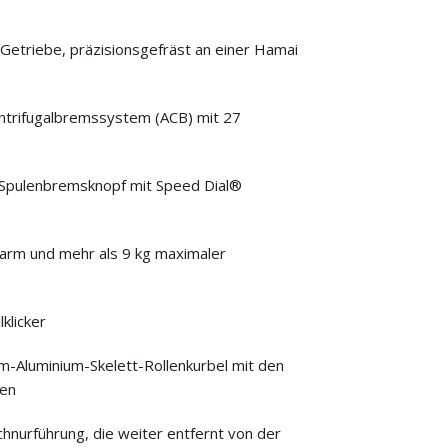
etriebe, präzisionsgefräst an einer Hamai
entrifugalbremssystem (ACB) mit 27
m-Spulenbremsknopf mit Speed Dial®
arm und mehr als 9 kg maximaler
klicker
-Aluminium-Skelett-Rollenkurbel mit den
fen
chnurführung, die weiter entfernt von der