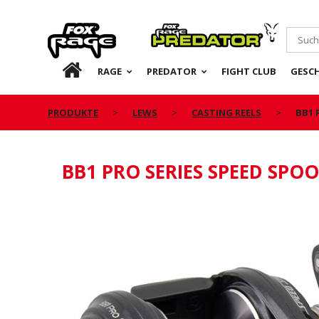
Rage
Predator
DE
RAGE
PREDATOR
FIGHT CLUB
GESC
PRODUKTE
LEWS
CASTING REELS
BB1 
BB1 PRO SERIES SPEED SPO