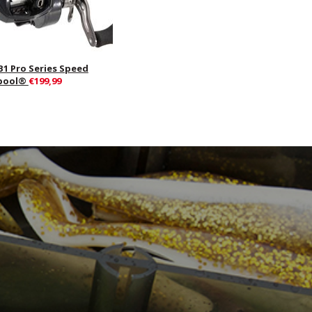
B1 Pro Series Speed
pool®
€199,99