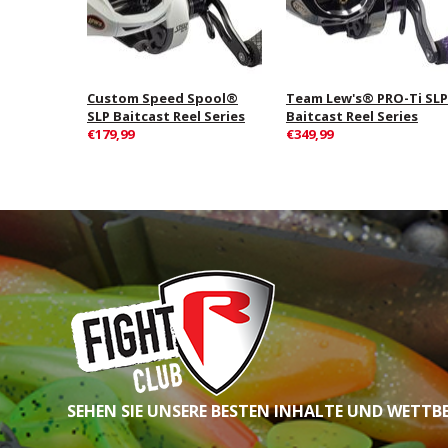
Custom Speed Spool®
Team Lew's® PRO-Ti SLP
SLP Baitcast Reel Series
Baitcast Reel Series
€179,99
€349,99
SEHEN SIE UNSERE BESTEN INHALTE UND WETTB