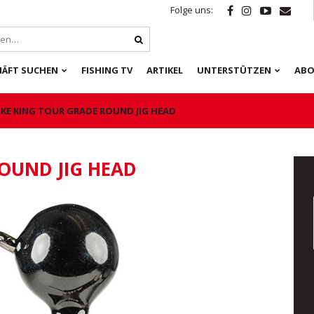
Folge uns:
HÄFT SUCHEN
FISHING TV
ARTIKEL
UNTERSTÜTZEN
ABO
IKE KING TOUR GRADE ROUND JIG HEAD
OUND JIG HEAD