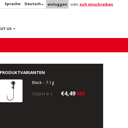
Sprache:
Deutsch
einloggen
oder
sich einschreiben
UT US
PRODUKTVARIANTEN
Black - 7.1g
€4,49
RRP
TGSH14-1