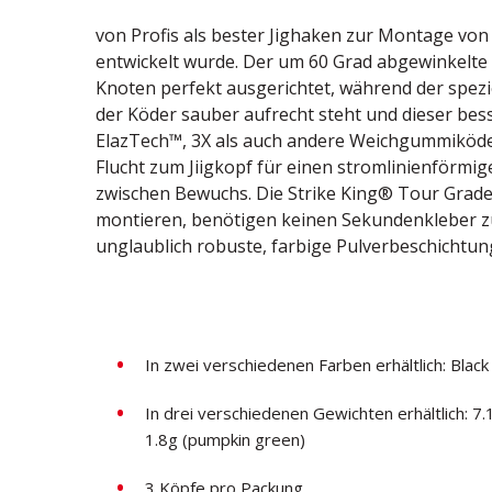
von Profis als bester Jighaken zur Montage vo
entwickelt wurde. Der um 60 Grad abgewinkelt
Knoten perfekt ausgerichtet, während der spezi
der Köder sauber aufrecht steht und dieser besse
ElazTech™, 3X als auch andere Weichgummiköder
Flucht zum Jiigkopf für einen stromlinienförmig
zwischen Bewuchs. Die Strike King® Tour Grade
montieren, benötigen keinen Sekundenkleber zu
unglaublich robuste, farbige Pulverbeschichtun
In zwei verschiedenen Farben erhältlich: Bla
In drei verschiedenen Gewichten erhältlich: 7.
1.8g (pumpkin green)
3 Köpfe pro Packung