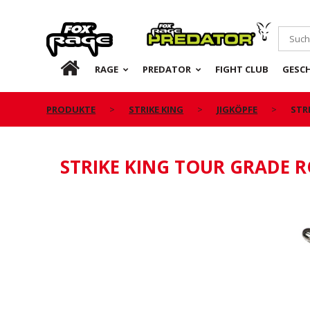
Rage
Predator
DE
RAGE
PREDATOR
FIGHT CLUB
GESC
PRODUKTE
STRIKE KING
JIGKÖPFE
STR
STRIKE KING TOUR GRADE R