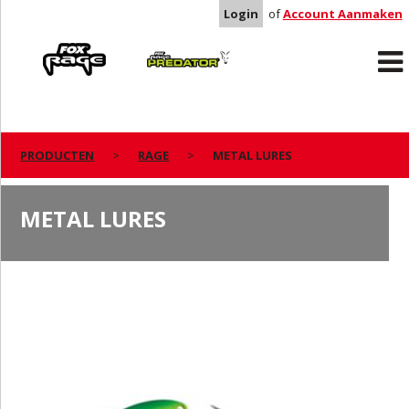
Login
of
Account Aanmaken
Rage
Predator
PRODUCTEN
RAGE
METAL LURES
METAL LURES