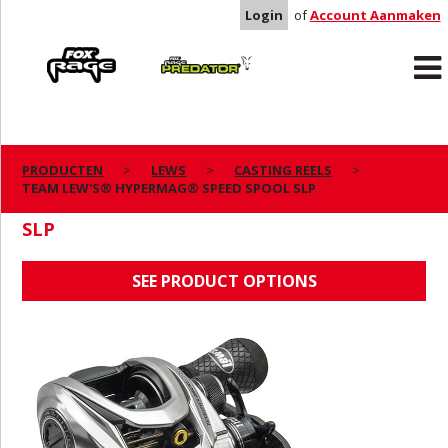
Login
of
Account Aanmaken
Rage
Predator
PRODUCTEN
LEWS
CASTING REELS
TEAM LEW'S® HYPERMAG® SPEED SPOOL SLP
TEAM LEW'S® HYPERMAG® SPEED SPOOL
SLP
SEE PRODUCT OPTIONS