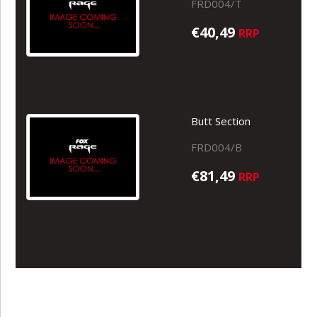
FRD004/T
€40,49
RRP
Butt Section
FRD004/B
€81,49
RRP