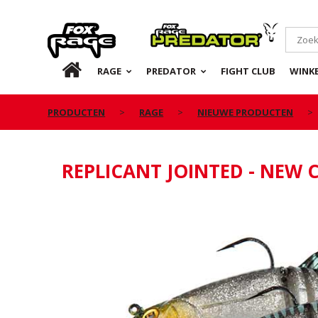
Rage
Predator
NL
RAGE
PREDATOR
FIGHT CLUB
WINKE
PRODUCTEN
RAGE
NIEUWE PRODUCTEN
REPLICANT JOINTED - NEW