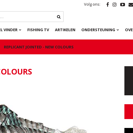
Volg ons:
L VINDER
FISHING TV
ARTIKELEN
ONDERSTEUNING
OVE
REPLICANT JOINTED - NEW COLOURS
 COLOURS