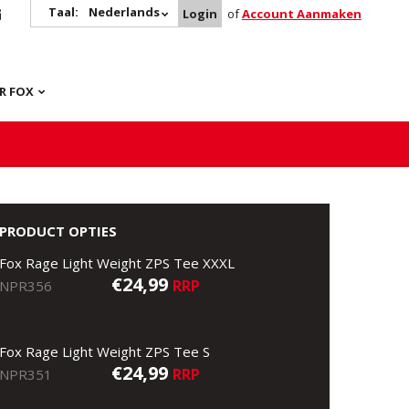
Taal:
Nederlands
Login
of
Account Aanmaken
R FOX
PRODUCT OPTIES
Fox Rage Light Weight ZPS Tee XXXL
€24,99
RRP
NPR356
Fox Rage Light Weight ZPS Tee S
€24,99
RRP
NPR351