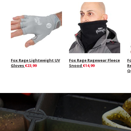
Fox Rage Lightweight UV
Fox Rage Ragewear Fleece
F
Gloves
€23,99
Snood
€14,99
R
Q