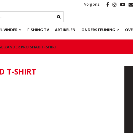
Volg ons:
L VINDER
FISHING TV
ARTIKELEN
ONDERSTEUNING
OVE
GE ZANDER PRO SHAD T-SHIRT
D T-SHIRT