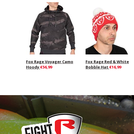
Fox Rage Voyager Camo
Fox Rage Red & White
Hoody
€56,99
Bobble Hat
€16,99