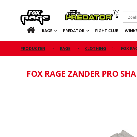
Rage
Predator
NL
RAGE
PREDATOR
FIGHT CLUB
WINKE
PRODUCTEN
RAGE
CLOTHING
FOX RA
FOX RAGE ZANDER PRO SHA