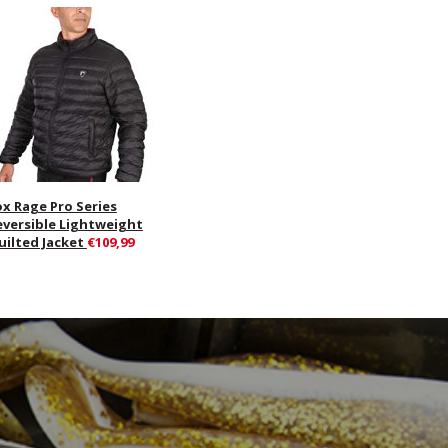
ox Rage Pro Series
eversible Lightweight
uilted Jacket
€109,99