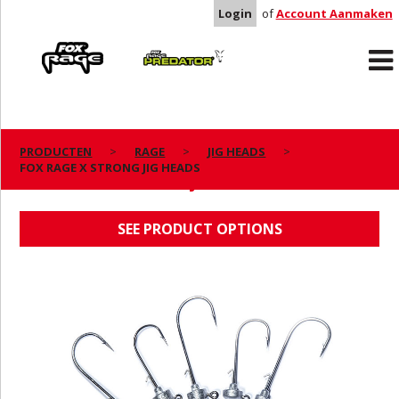
Login
of
Account Aanmaken
Rage
Predator
PRODUCTEN
RAGE
JIG HEADS
FOX RAGE X STRONG JIG HEADS
FOX RAGE X STRONG JIG HEADS
SEE PRODUCT OPTIONS