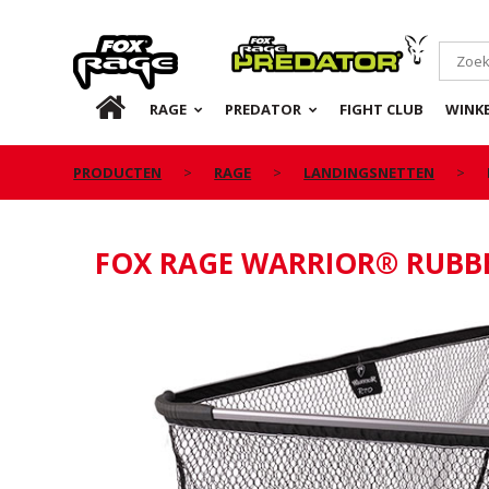
Rage
Predator
NL
RAGE
PREDATOR
FIGHT CLUB
WINKE
PRODUCTEN
RAGE
LANDINGSNETTEN
FOX RAGE WARRIOR® RUBB