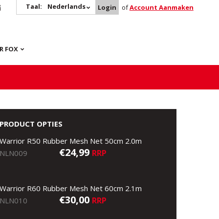
Taal:
Nederlands
Login
of
Account Aanmaken
R FOX
PRODUCT OPTIES
Warrior R50 Rubber Mesh Net 50cm 2.0m
€24,99
RRP
NLN009
Warrior R60 Rubber Mesh Net 60cm 2.1m
€30,00
RRP
NLN010