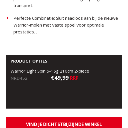
transport.
Perfecte Combinatie: Sluit naadloos aan bij de nieuwe
Warrior-molen met vaste spoel voor optimale
prestaties. .
PRODUCT OPTIES
Warrior Light Spin 5-15g 210cm 2-piece
€49,99
RRP
NRD452
VIND JE DICHTSTBIJZIJNDE WINKEL