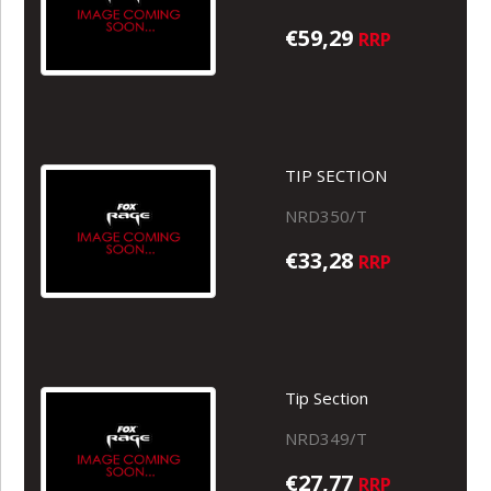
€59,29
RRP
TIP SECTION
NRD350/T
€33,28
RRP
Tip Section
NRD349/T
€27,77
RRP