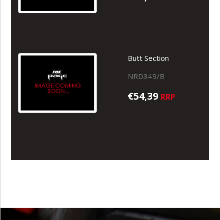
Butt Section
NRD349/B
€54,39
RRP