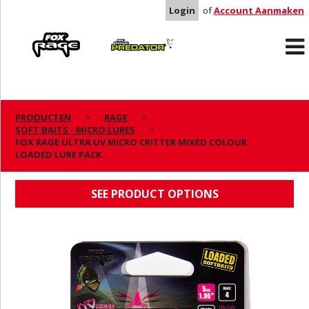
Login
of
Account Aanmaken
Rage
Predator
PRODUCTEN
RAGE
SOFT BAITS - MICRO LURES
FOX RAGE ULTRA UV MICRO CRITTER MIXED
FOX RAGE ULTRA UV MICRO CRITTER MIXED COLOUR
LOADED LURE PACK
COLOUR LOADED LURE PACK
SEE PRODUCT OPTIONS