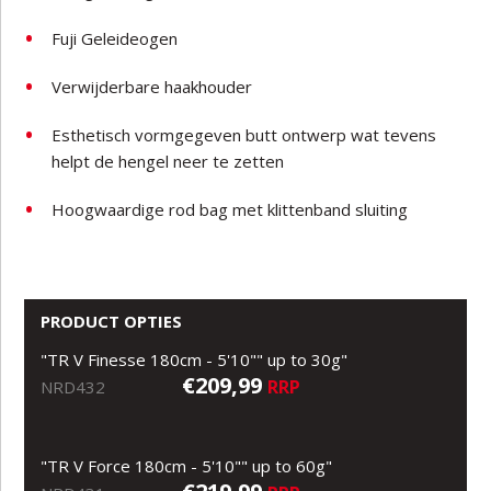
Fuji Geleideogen
Verwijderbare haakhouder
Esthetisch vormgegeven butt ontwerp wat tevens
helpt de hengel neer te zetten
Hoogwaardige rod bag met klittenband sluiting
PRODUCT OPTIES
"TR V Finesse 180cm - 5'10"" up to 30g"
€209,99
RRP
NRD432
"TR V Force 180cm - 5'10"" up to 60g"