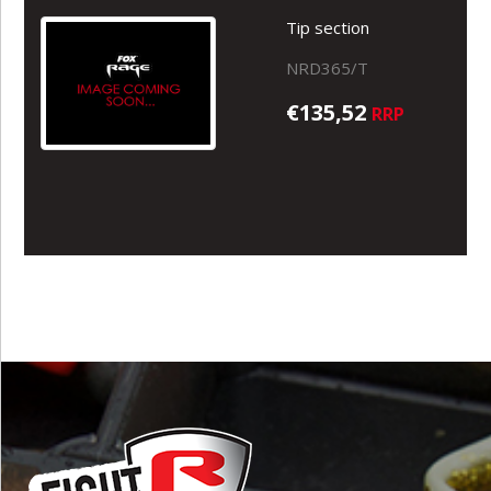
Tip section
NRD365/T
€135,52
RRP