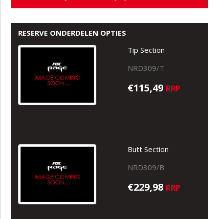
RESERVE ONDERDELEN OPTIES
Tip Section
NRD309/T
€115,49
RRP
Butt Section
NRD309/B
€229,98
RRP