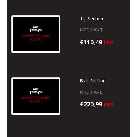
Tip Section
NRD308/T
€110,49
RRP
Butt Section
NRD308/B
€220,99
RRP