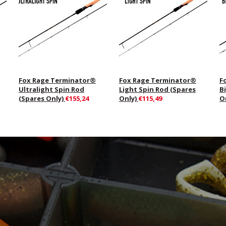
Fox Rage Terminator®
Fox Rage Terminator®
F
Ultralight Spin Rod
Light Spin Rod (Spares
B
(Spares Only)
€155,24
Only)
€115,49
O