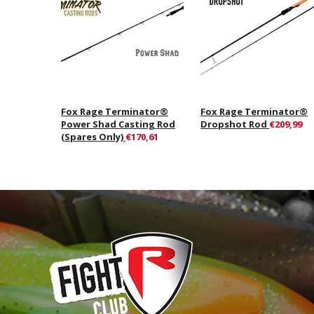
Fox Rage Terminator®
Fox Rage Terminator®
Power Shad Casting Rod
Dropshot Rod
€209,99
(Spares Only)
€170,61