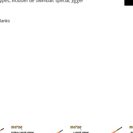
es, inclusief de Swimbait Special, Jigger
lanks