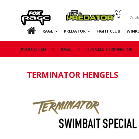
Rage
Predator
NL
RAGE
PREDATOR
FIGHT CLUB
WINKE
PRODUCTEN
RAGE
HENGELS TERMINATOR
TERMINATOR HENGELS