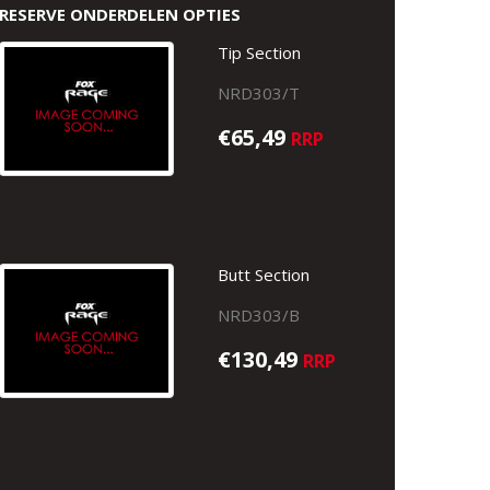
RESERVE ONDERDELEN OPTIES
Tip Section
NRD303/T
€65,49
RRP
Butt Section
NRD303/B
€130,49
RRP