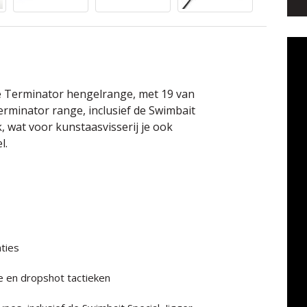
e Terminator hengelrange, met 19 van
erminator range, inclusief de Swimbait
rk, wat voor kunstaasvisserij je ook
l.
aties
hte en dropshot tactieken