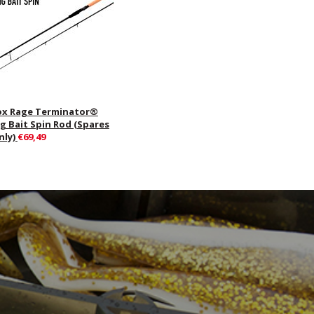
ox Rage Terminator®
ig Bait Spin Rod (Spares
nly)
€69,49