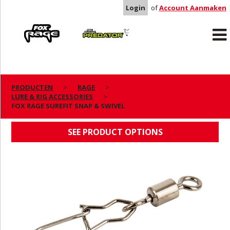
Login
of
Account Aanmaken
Rage
Predator
PRODUCTEN
RAGE
LURE & RIG ACCESSORIES
FOX RAGE SUREFIT SNAP & SWIVEL
FOX RAGE SUREFIT SNAP & SWIVEL
SEE PRODUCT OPTIONS