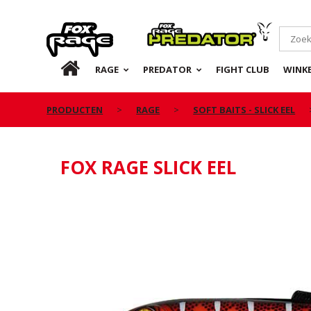
Rage
Predator
NL
RAGE
PREDATOR
FIGHT CLUB
WINKE
PRODUCTEN
RAGE
SOFT BAITS - SLICK EEL
FOX RAGE SLICK EEL