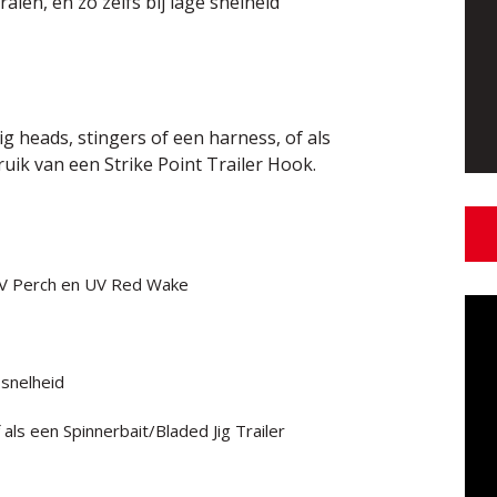
ralen, en zo zelfs bij lage snelheid
jig heads, stingers of een harness, of als
ruik van een Strike Point Trailer Hook.
, UV Perch en UV Red Wake
 snelheid
ls een Spinnerbait/Bladed Jig Trailer