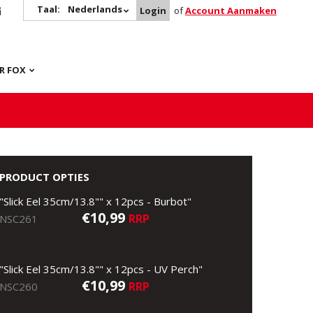
Taal:
Nederlands
Login
of
Account Aanmaken
R FOX
PRODUCT OPTIES
"Slick Eel 35cm/13.8"" x 12pcs - Burbot"
€10,99
RRP
NSC261
"Slick Eel 35cm/13.8"" x 12pcs - UV Perch"
€10,99
RRP
NSC260