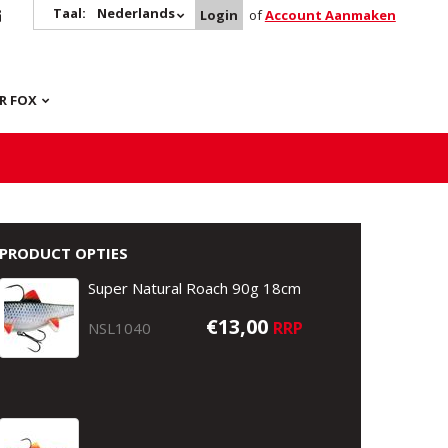
Taal:
Nederlands
Login
of
Account Aanmaken
R FOX
PRODUCT OPTIES
Super Natural Roach 90g 18cm
€13,00
RRP
NSL1040