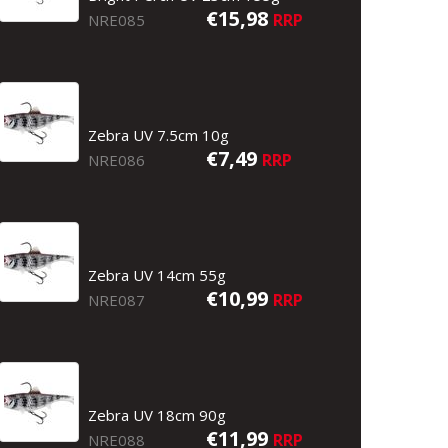
€15,98
RRP
NRE085
Zebra UV 7.5cm 10g
€7,49
RRP
NRE086
Zebra UV 14cm 55g
€10,99
RRP
NRE087
Zebra UV 18cm 90g
€11,99
RRP
NRE088