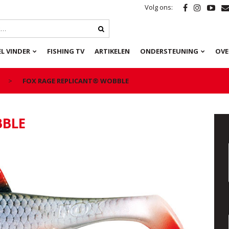
Volg ons:
L VINDER
FISHING TV
ARTIKELEN
ONDERSTEUNING
OVE
FOX RAGE REPLICANT® WOBBLE
BBLE