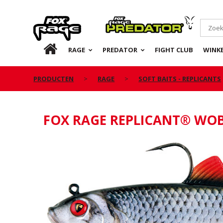
Rage
Predator
NL
RAGE
PREDATOR
FIGHT CLUB
WINKE
PRODUCTEN
RAGE
SOFT BAITS - REPLICANTS
FOX RAGE REPLICANT® WO