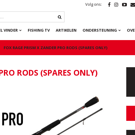
Volg ons:
L VINDER
FISHING TV
ARTIKELEN
ONDERSTEUNING
OVE
FOX RAGE PRISM X ZANDER PRO RODS (SPARES ONLY)
PRO RODS (SPARES ONLY)