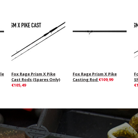
le
Fox Rage Prism X Pike
Fox Rage Prism X Pike
F
Cast Rods (Spares Only)
Casting Rod
€109,99
S
€105,49
€