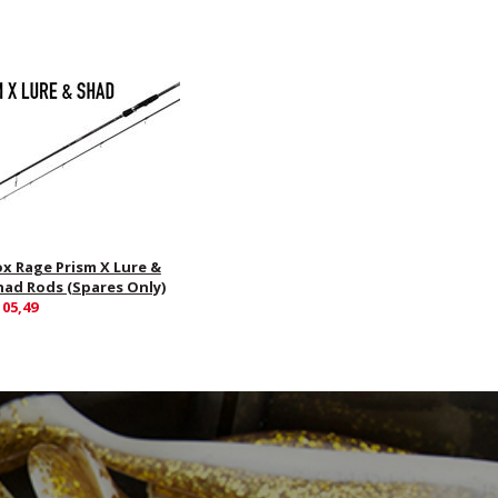
ox Rage Prism X Lure &
had Rods (Spares Only)
105,49