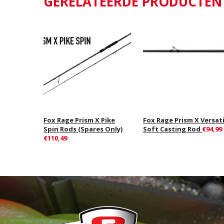
GERELATEERDE PRODUCTEN
Fox Rage Prism X Pike
Fox Rage Prism X Versati
Spin Rods (Spares Only)
Soft Casting Rod
€94,99
€110,49