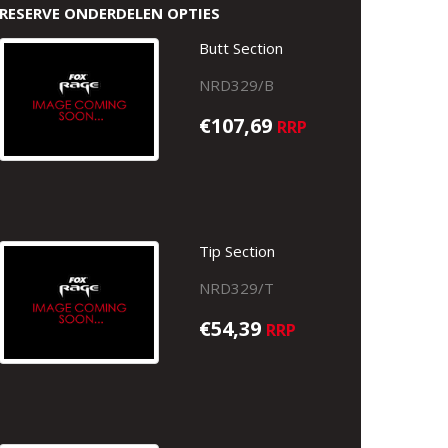
RESERVE ONDERDELEN OPTIES
Butt Section
NRD329/B
€107,69
RRP
Tip Section
NRD329/T
€54,39
RRP