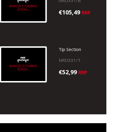
NRD331/B
€105,49
RRP
Tip Section
NRD331/T
€52,99
RRP