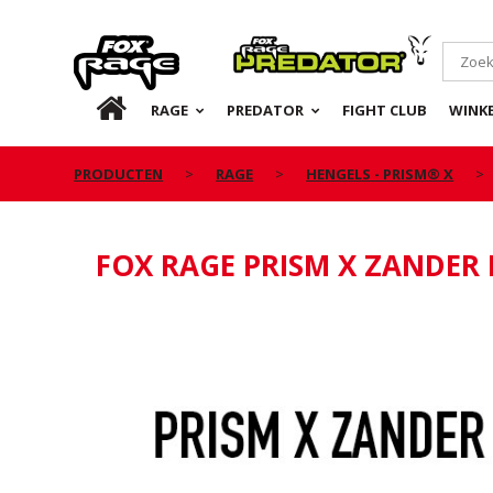
Rage
Predator
NL
RAGE
PREDATOR
FIGHT CLUB
WINKE
PRODUCTEN
RAGE
HENGELS - PRISM® X
FOX RAGE PRISM X ZANDER 