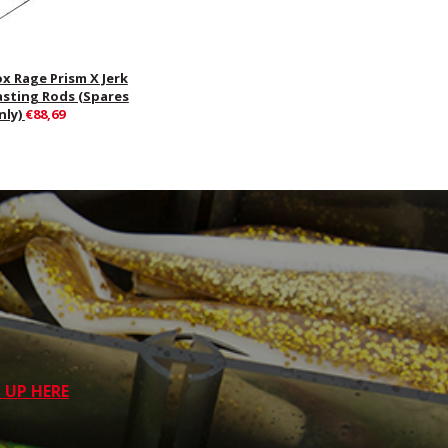
ox Rage Prism X Jerk
asting Rods (Spares
nly)
€88,69
 UP HERE