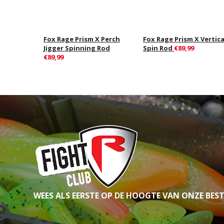
Fox Rage Prism X Perch
Fox Rage Prism X Vertica
Jigger Spinning Rod
Spin Rod
€89,99
€89,99
WEES ALS EERSTE OP DE HOOGTE VAN ONZE BES