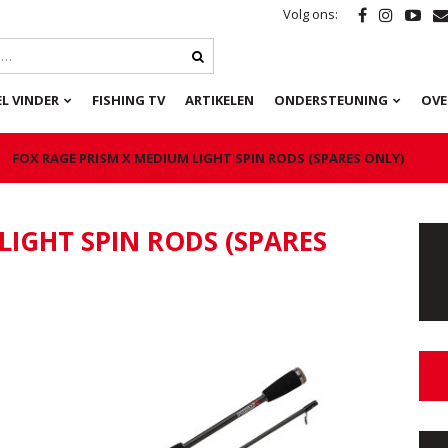
Volg ons:
L VINDER
FISHING TV
ARTIKELEN
ONDERSTEUNING
OVE
FOX RAGE PRISM X MEDIUM LIGHT SPIN RODS (SPARES ONLY)
LIGHT SPIN RODS (SPARES