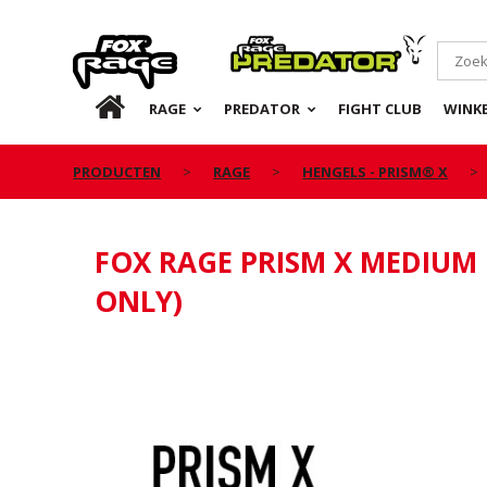
Rage
Predator
NL
RAGE
PREDATOR
FIGHT CLUB
WINKE
PRODUCTEN
RAGE
HENGELS - PRISM® X
FOX RAGE PRISM X MEDIUM 
ONLY)