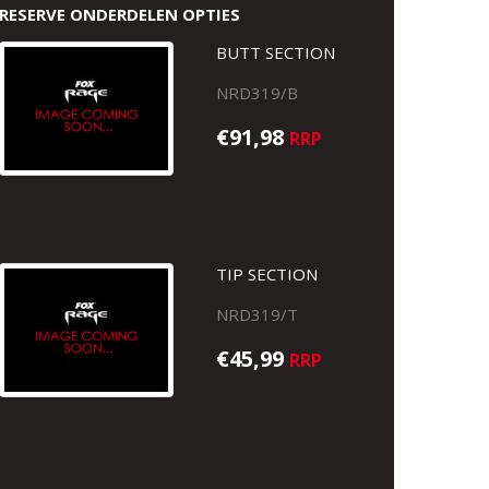
RESERVE ONDERDELEN OPTIES
BUTT SECTION
NRD319/B
€91,98
RRP
TIP SECTION
NRD319/T
€45,99
RRP