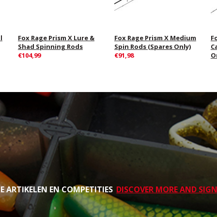
l
Fox Rage Prism X Lure &
Fox Rage Prism X Medium
F
Shad Spinning Rods
Spin Rods (Spares Only)
C
€104,99
€91,98
O
TE ARTIKELEN EN COMPETITIES
DISCOVER MORE AND SIGN