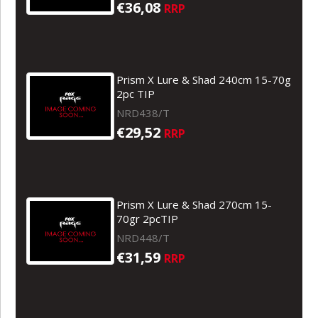
€36,08
RRP
Prism X Lure & Shad 240cm 15-70g
2pc TIP
NRD438/T
€29,52
RRP
Prism X Lure & Shad 270cm 15-
70gr 2pcTIP
NRD448/T
€31,59
RRP