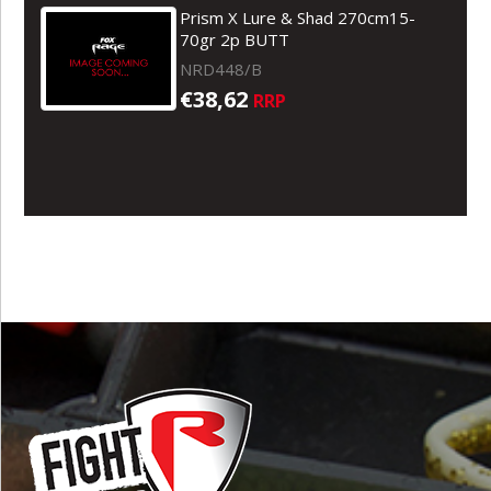
Prism X Lure & Shad 270cm15-
70gr 2p BUTT
NRD448/B
€38,62
RRP