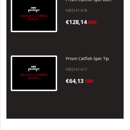
NRD414/B
€128,14
RRP
Prism Catfish Spin Tip
NRD414/T
€64,13
RRP