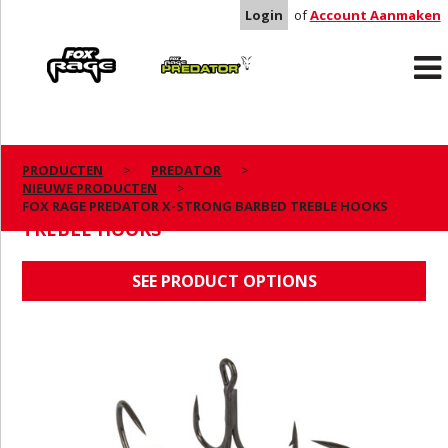
Login
of
Account Aanmaken
Rage
Predator
PRODUCTEN
PREDATOR
NIEUWE PRODUCTEN
FOX RAGE PREDATOR X-STRONG BARBED
FOX RAGE PREDATOR X-STRONG BARBED TREBLE HOOKS
TREBLE HOOKS
SEE PRODUCT OPTIONS