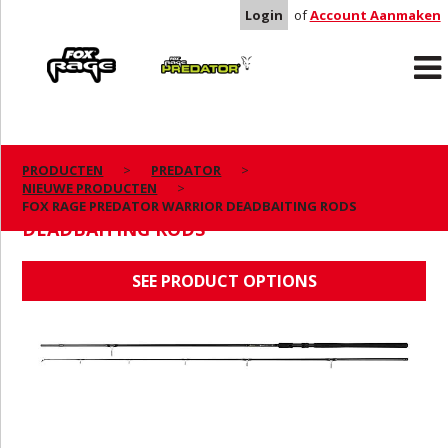
Login
of
Account Aanmaken
Rage
Predator
PRODUCTEN
PREDATOR
NIEUWE PRODUCTEN
FOX RAGE PREDATOR WARRIOR
FOX RAGE PREDATOR WARRIOR DEADBAITING RODS
DEADBAITING RODS
SEE PRODUCT OPTIONS