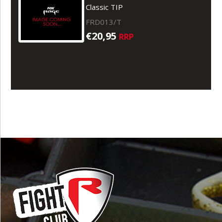
Classic TIP
FRD013/T
€20,95
RRP