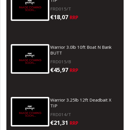
FRD015/T
€18,07
RRP
Warrior 3.0lb 10ft Boat N Bank
BUTT
FRD015/B
€45,97
RRP
Warrior 3.25lb 12ft Deadbait X
TIP
FRD014/T
€21,31
RRP