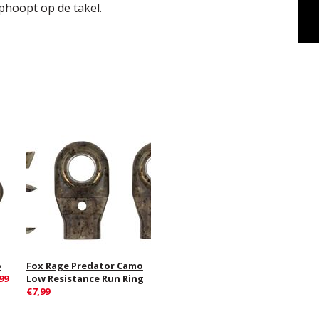
ophoopt op de takel.
o
Fox Rage Predator Camo
99
Low Resistance Run Ring
€7,99