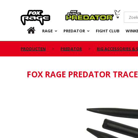
Rage
Predator
NL
RAGE
PREDATOR
FIGHT CLUB
WINKE
PRODUCTEN
PREDATOR
RIG ACCESSORIES &
FOX RAGE PREDATOR TRACE