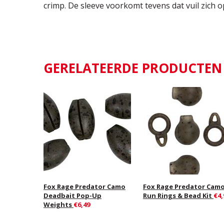
crimp. De sleeve voorkomt tevens dat vuil zich 
GERELATEERDE PRODUCTEN
Fox Rage Predator Camo
Fox Rage Predator Cam
Deadbait Pop-Up
Run Rings & Bead Kit
€4,
Weights
€6,49