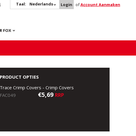
Taal:
Nederlands
Login
of
Account Aanmaken
R FOX
PRODUCT OPTIES
Trace Crimp Covers - Crimp Covers
€5,69
RRP
FAC049