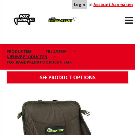
Login
of
Account Aanmaken
Rage
Predator
PRODUCTEN
PREDATOR
NIEUWE PRODUCTEN
FOX RAGE PREDATOR RUCK CHAIR
FOX RAGE PREDATOR RUCK CHAIR
SEE PRODUCT OPTIONS