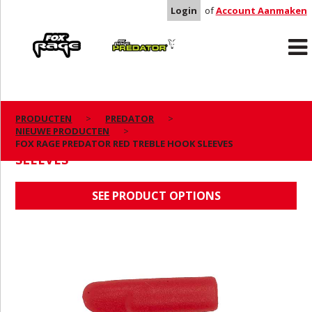
Login
of
Account Aanmaken
Rage
Predator
PRODUCTEN
PREDATOR
NIEUWE PRODUCTEN
FOX RAGE PREDATOR RED TREBLE HOOK
FOX RAGE PREDATOR RED TREBLE HOOK SLEEVES
SLEEVES
SEE PRODUCT OPTIONS