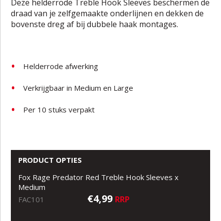
Deze helderrode Treble Hook Sleeves beschermen de
draad van je zelfgemaakte onderlijnen en dekken de
bovenste dreg af bij dubbele haak montages.
Helderrode afwerking
Verkrijgbaar in Medium en Large
Per 10 stuks verpakt
PRODUCT OPTIES
Fox Rage Predator Red Treble Hook Sleeves x
Medium
€4,99
RRP
FAC101