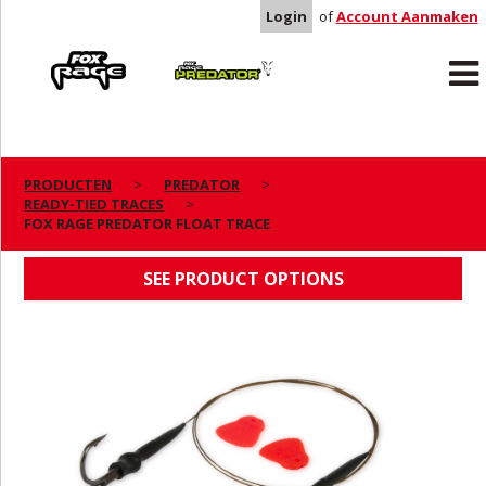
Login
of
Account Aanmaken
Rage
Predator
PRODUCTEN
PREDATOR
READY-TIED TRACES
FOX RAGE PREDATOR FLOAT TRACE
FOX RAGE PREDATOR FLOAT TRACE
SEE PRODUCT OPTIONS