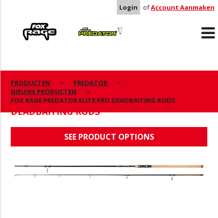
Login
of
Account Aanmaken
Rage
Predator
PRODUCTEN
PREDATOR
NIEUWE PRODUCTEN
FOX RAGE PREDATOR ELITE PRO
FOX RAGE PREDATOR ELITE PRO DEADBAITING RODS
DEADBAITING RODS
SEE PRODUCT OPTIONS