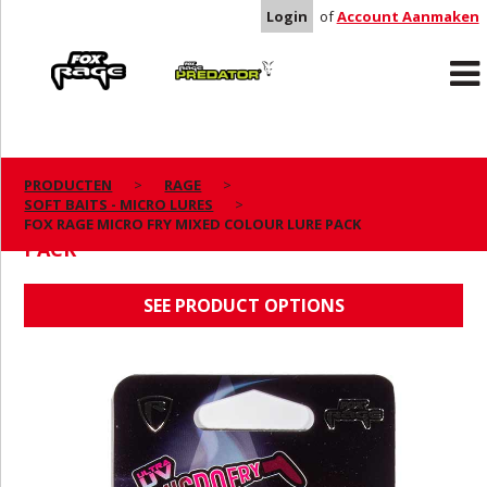
Login
of
Account Aanmaken
Rage
Predator
PRODUCTEN
RAGE
SOFT BAITS - MICRO LURES
FOX RAGE MICRO FRY MIXED COLOUR LURE
FOX RAGE MICRO FRY MIXED COLOUR LURE PACK
PACK
SEE PRODUCT OPTIONS