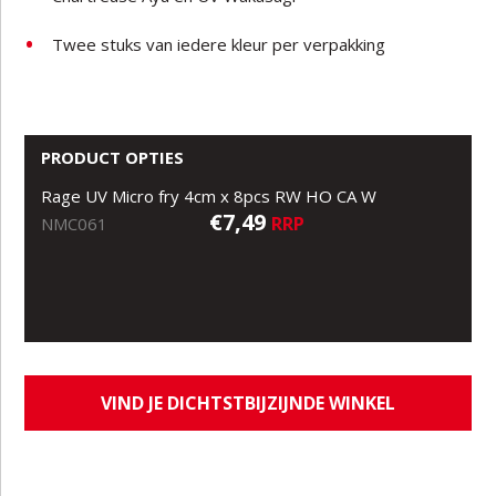
Twee stuks van iedere kleur per verpakking
PRODUCT OPTIES
Rage UV Micro fry 4cm x 8pcs RW HO CA W
€7,49
RRP
NMC061
VIND JE DICHTSTBIJZIJNDE WINKEL