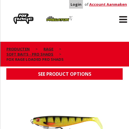
Login
of
Account Aanmaken
Rage
Predator
PRODUCTEN
RAGE
SOFT BAITS - PRO SHADS
FOX RAGE LOADED PRO SHADS
FOX RAGE LOADED PRO SHADS
SEE PRODUCT OPTIONS