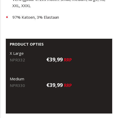
XXL, XXXL
97% Katoen, 3% Elastaan
PRODUCT OPTIES
X Large
€39,99
RRP
NPR332
Medium
€39,99
RRP
NPR330