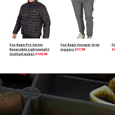
Fox Rage Pro Series
Fox Rage Voyager Grey
F
Reversible Lightweight
Joggers
€37,99
€
Quilted Jacket
€109,99