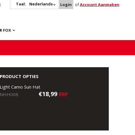
Taal:
Nederlands
Login
of
Account Aanmaken
R FOX
PRODUCT OPTIES
Light Camo Sun Hat
€18,99
RRP
NHH008