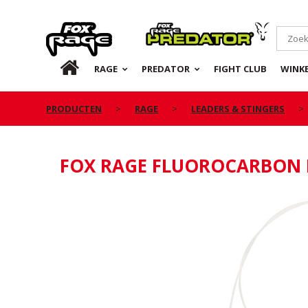
Rage
Predator
NL
RAGE
PREDATOR
FIGHT CLUB
WINKE
PRODUCTEN
RAGE
LEADERS & STINGERS
FOX RAGE FLUOROCARBON L