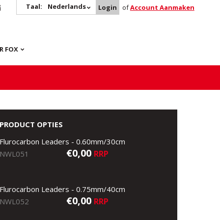
Taal:
Nederlands
Login
of
Account Aanmaken
R FOX
PRODUCT OPTIES
Flurocarbon Leaders - 0.60mm/30cm
€0,00
RRP
NWL051
Flurocarbon Leaders - 0.75mm/40cm
€0,00
RRP
NWL052