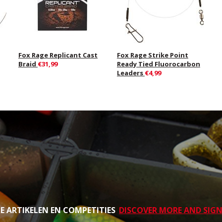
Fox Rage Replicant Cast
Fox Rage Strike Point
Braid
€31,99
Ready Tied Fluorocarbon
Leaders
€4,99
TE ARTIKELEN EN COMPETITIES
DISCOVER MORE AND SIGN