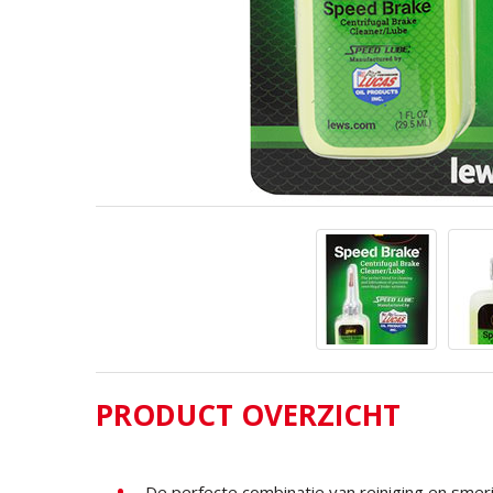
PRODUCT OVERZICHT
De perfecte combinatie van reiniging en smeri