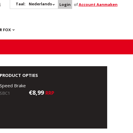
Taal:
Nederlands
Login
of
Account Aanmaken
R FOX
PRODUCT OPTIES
Speed Brake
€8,99
RRP
SBC1