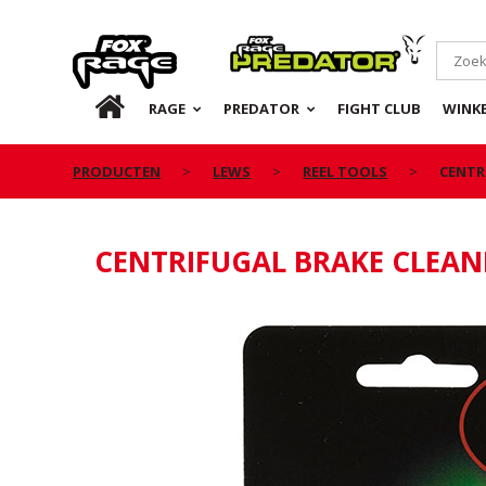
Rage
Predator
NL
RAGE
PREDATOR
FIGHT CLUB
WINKE
PRODUCTEN
LEWS
REEL TOOLS
CENTR
CENTRIFUGAL BRAKE CLEAN