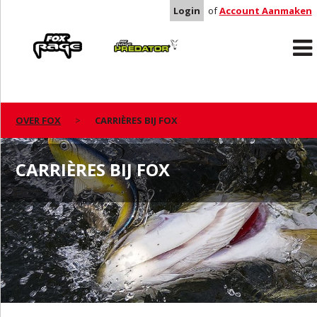
Login
of
Account Aanmaken
Rage
Predator
OVER FOX
CARRIÈRES BIJ FOX
CARRIÈRES BIJ FOX