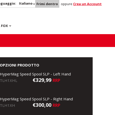
nguaggio:
Italiano
Frimi dentro
oppure
Crea un Account
 FOX
OPZIONI PRODOTTO
HyperMag Speed Spool SLP - Left Hand
€329,99
RRP
TLH1XHL
HyperMag Speed Spool SLP - Right Hand
€300,00
RRP
TLH1XH