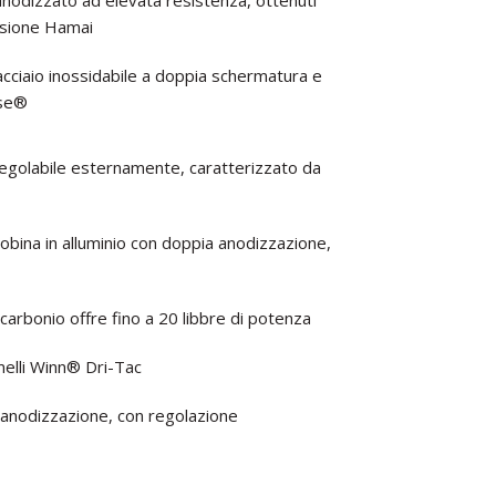
 anodizzato ad elevata resistenza, ottenuti
isione Hamai
acciaio inossidabile a doppia schermatura e
rse®
egolabile esternamente, caratterizzato da
obina in alluminio con doppia anodizzazione,
 carbonio offre fino a 20 libbre di potenza
melli Winn® Dri-Tac
a anodizzazione, con regolazione