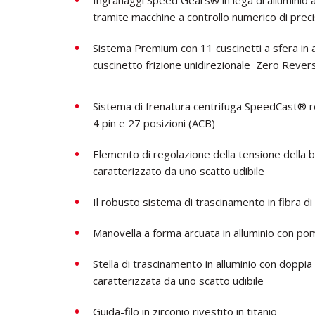
Ingranaggi Speed ​​Gears® in lega di alluminio
tramite macchine a controllo numerico di prec
Sistema Premium con 11 cuscinetti a sfera in 
cuscinetto frizione unidirezionale Zero Reve
Sistema di frenatura centrifuga SpeedCast® r
4 pin e 27 posizioni (ACB)
Elemento di regolazione della tensione della b
caratterizzato da uno scatto udibile
Il robusto sistema di trascinamento in fibra di
Manovella a forma arcuata in alluminio con po
Stella di trascinamento in alluminio con doppi
caratterizzata da uno scatto udibile
Guida-filo in zirconio rivestito in titanio