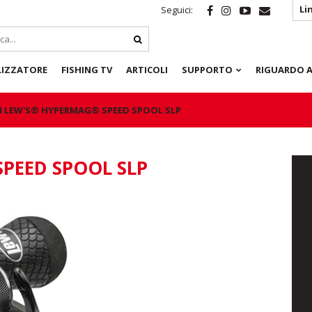
Li
Seguici:
LIZZATORE
FISHING TV
ARTICOLI
SUPPORTO
RIGUARDO A
 LEW'S® HYPERMAG® SPEED SPOOL SLP
PEED SPOOL SLP