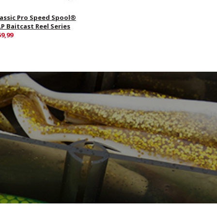
lassic Pro Speed Spool®
LP Baitcast Reel Series
59,99