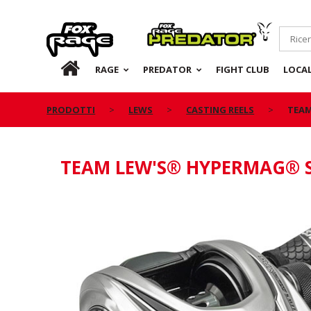
Rage
Predator
IT
RAGE
PREDATOR
FIGHT CLUB
LOCA
PRODOTTI
LEWS
CASTING REELS
TEAM
TEAM LEW'S® HYPERMAG® S