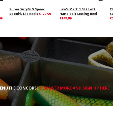
SuperDuty® G Speed
Lew's Mach 1 SLP Left
C
Spool® LFS Reels
€179,99
Hand Baitcasting Reel
S
99
€149,99
€
TENUTI E CONCORSI
DISCOVER MORE AND SIGN UP HERE