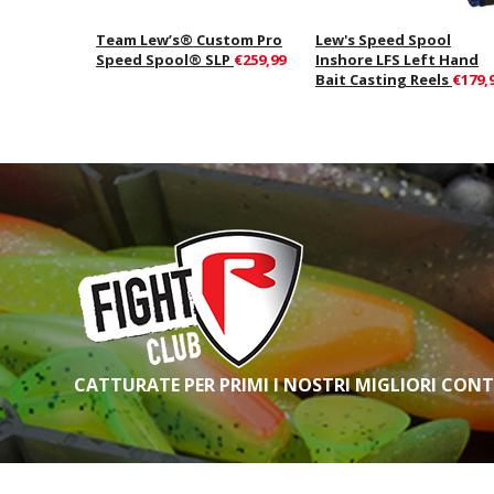
Team Lew’s® Custom Pro
Lew's Speed Spool
Speed Spool® SLP
€259,99
Inshore LFS Left Hand
Bait Casting Reels
€179,
CATTURATE PER PRIMI I NOSTRI MIGLIORI CON