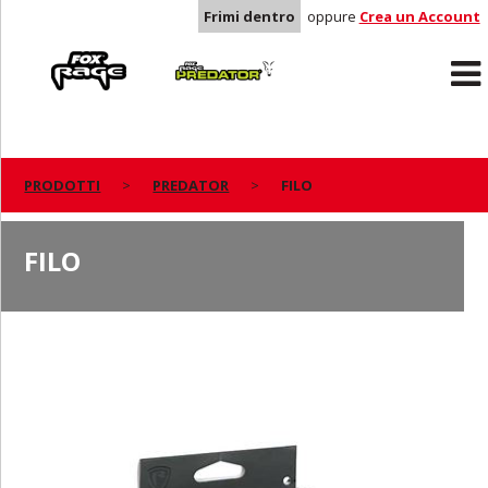
Frimi dentro
oppure
Crea un Account
Rage
Predator
PRODOTTI
PREDATOR
FILO
FILO