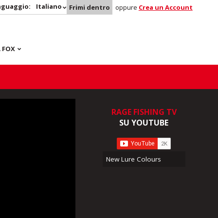
nguaggio:
Italiano
Frimi dentro
oppure
Crea un Account
 FOX
RAGE FISHING TV
SU YOUTUBE
New Lure Colours