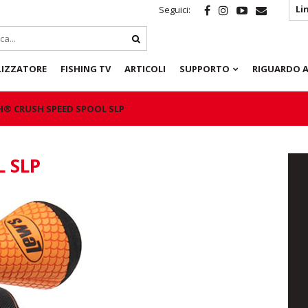
Li
Seguici:
LIZZATORE
FISHING TV
ARTICOLI
SUPPORTO
RIGUARDO A
® CRUSH SPEED SPOOL SLP
 SLP