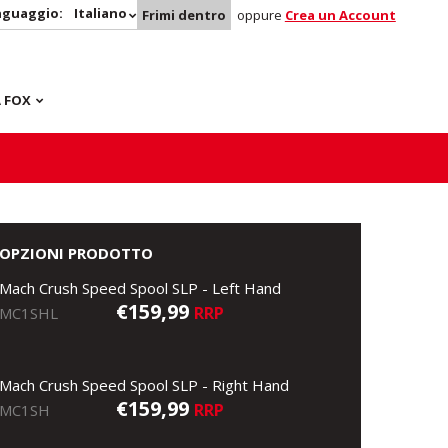
nguaggio:
Italiano
Frimi dentro
oppure
Crea un Account
 FOX
OPZIONI PRODOTTO
Mach Crush Speed Spool SLP - Left Hand
€159,99
RRP
MC1SHL
Mach Crush Speed Spool SLP - Right Hand
€159,99
RRP
MC1SH