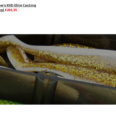
ew's KVD Elite Casting
eel
€203,35