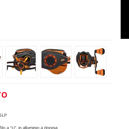
TO
 SLP
o a “U”, in alluminio a doppia