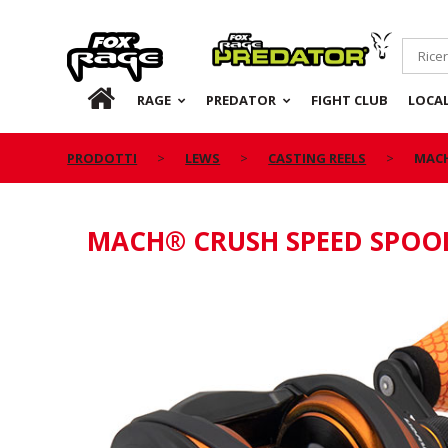
Rage
Predator
IT
RAGE
PREDATOR
FIGHT CLUB
LOCA
PRODOTTI
LEWS
CASTING REELS
MACH
MACH® CRUSH SPEED SPOOL