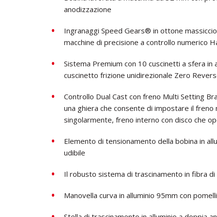
anodizzazione
Ingranaggi Speed ​​Gears® in ottone massiccio 
macchine di precisione a controllo numerico 
Sistema Premium con 10 cuscinetti a sfera in 
cuscinetto frizione unidirezionale Zero Rever
Controllo Dual Cast con freno Multi Setting Br
una ghiera che consente di impostare il freno m
singolarmente, freno interno con disco che op
Elemento di tensionamento della bobina in all
udibile
Il robusto sistema di trascinamento in fibra di
Manovella curva in alluminio 95mm con pomell
Stella di trascinamento in alluminio a doppia 