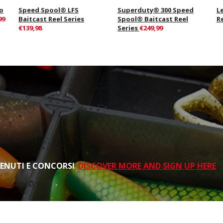
o
Speed Spool® LFS
Superduty® 300 Speed
L
99
Baitcast Reel Series
Spool® Baitcast Reel
R
€139,98
Series
€249,99
TENUTI E CONCORSI
DISCOVER MORE AND SIGN UP HERE