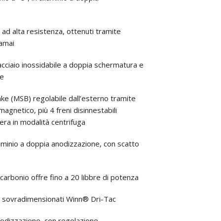
ad alta resistenza, ottenuti tramite
Hamai
acciaio inossidabile a doppia schermatura e
se
ake (MSB) regolabile dall’esterno tramite
agnetico, più 4 freni disinnestabili
era in modalità centrifuga
uminio a doppia anodizzazione, con scatto
 carbonio offre fino a 20 libbre di potenza
i sovradimensionati Winn® Dri-Tac
anodizzazione, con regolazione