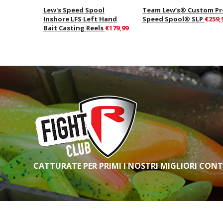
Lew's Speed Spool
Team Lew’s® Custom Pr
Inshore LFS Left Hand
Speed Spool® SLP
€259,
Bait Casting Reels
€179,99
CATTURATE PER PRIMI I NOSTRI MIGLIORI CON