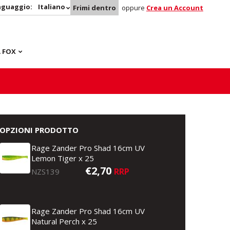
nguaggio:
Italiano
Frimi dentro
oppure
Crea un Account
 FOX
OPZIONI PRODOTTO
Rage Zander Pro Shad 16cm UV
Lemon Tiger x 25
€2,70
RRP
NZS139
Rage Zander Pro Shad 16cm UV
Natural Perch x 25