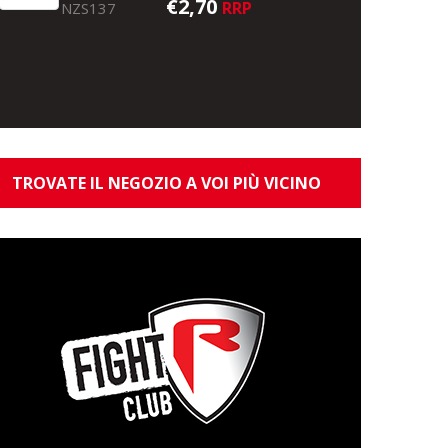
€2,70
RRP
NZS137
TROVATE IL NEGOZIO A VOI PIÙ VICINO
Rage Zander Pro Shad 16cm UV Natural Perc