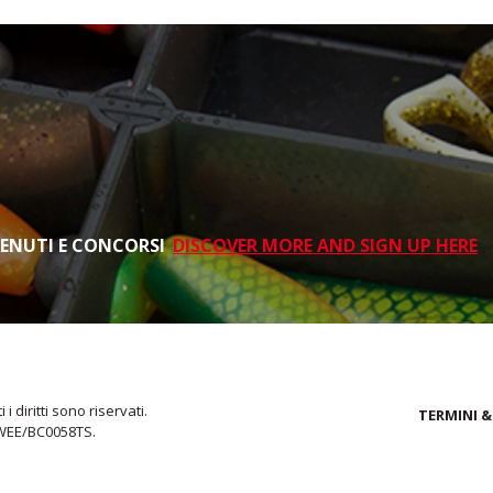
TENUTI E CONCORSI
DISCOVER MORE AND SIGN UP HERE
i diritti sono riservati.
TERMINI &
 WEE/BC0058TS.