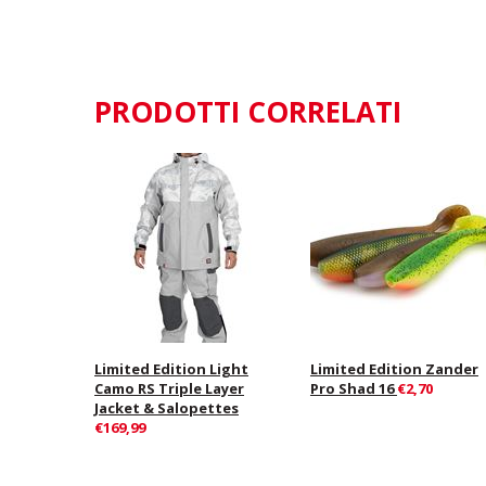
PRODOTTI CORRELATI
Limited Edition Light
Limited Edition Zander
Camo RS Triple Layer
Pro Shad 16
€2,70
Jacket & Salopettes
€169,99