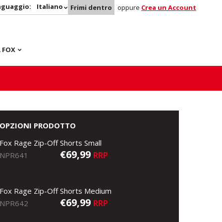
nguaggio:
Italiano
Frimi dentro
oppure
Crea un Account
 FOX
OPZIONI PRODOTTO
Fox Rage Zip-Off Shorts Small
€69,99
RRP
NPR641
Fox Rage Zip-Off Shorts Medium
€69,99
RRP
NPR642