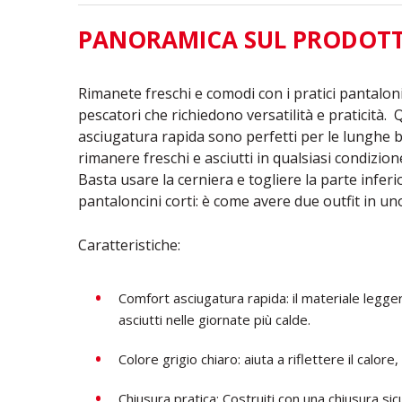
PANORAMICA SUL PRODOT
Rimanete freschi e comodi con i pratici pantaloni
pescatori che richiedono versatilità e praticità. 
asciugatura rapida sono perfetti per le lunghe ba
rimanere freschi e asciutti in qualsiasi condizi
Basta usare la cerniera e togliere la parte infer
pantaloncini corti: è come avere due outfit in u
Caratteristiche:
Comfort asciugatura rapida: il materiale legge
asciutti nelle giornate più calde.
Colore grigio chiaro: aiuta a riflettere il cal
Chiusura pratica: Costruiti con una chiusura s