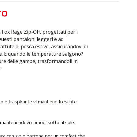
TO
 Fox Rage Zip-Off, progettati per i
Questi pantaloni leggeri e ad
ttute di pesca estive, assicurandovi di
one. E quando le temperature salgono?
iore delle gambe, trasformandoli in
no!
ro e traspirante vi mantiene freschi e
ore, mantenendovi comodi sotto al sole.
icura con zip e bottone per un comfort che