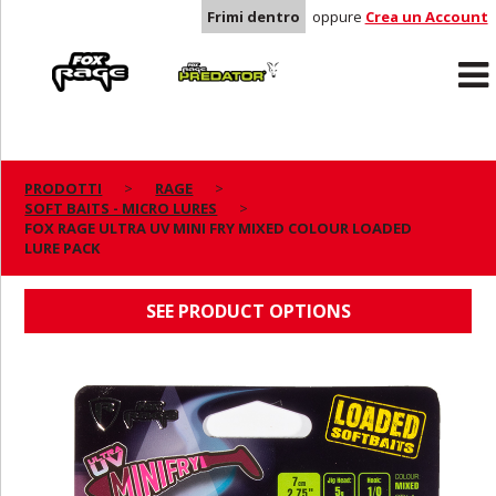
Frimi dentro
oppure
Crea un Account
Rage
Predator
PRODOTTI
RAGE
SOFT BAITS - MICRO LURES
FOX RAGE ULTRA UV MINI FRY MIXED
FOX RAGE ULTRA UV MINI FRY MIXED COLOUR LOADED
LURE PACK
COLOUR LOADED LURE PACK
SEE PRODUCT OPTIONS