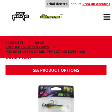
Frimi dentro
oppure
Crea un Account
Rage
Predator
PRODOTTI
RAGE
SOFT BAITS - MICRO LURES
FOX RAGE ULTRA UV MINI FRY LOADED
FOX RAGE ULTRA UV MINI FRY LOADED LURE PACK
LURE PACK
SEE PRODUCT OPTIONS