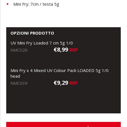
Mini Fry: 7cm / testa 5g
OPZIONI PRODOTTO
UV Mini Fry Loaded 7 cm 5g 1/0
€8,99
RRP
NMC026
Mini Fry x 4 Mixed UV Colour Pack LOADED 5g 1/0
head
€9,29
RRP
NMC039