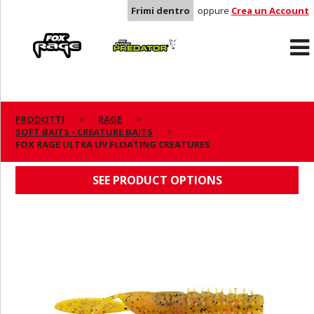
Frimi dentro
oppure
Crea un Account
Rage
Predator
PRODOTTI
RAGE
SOFT BAITS - CREATURE BAITS
FOX RAGE ULTRA UV FLOATING CREATURES
FOX RAGE ULTRA UV FLOATING CREATURES
SEE PRODUCT OPTIONS